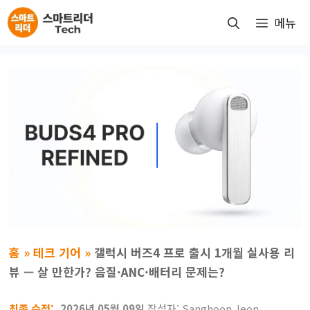
컨
메뉴
텐
츠
로
건
너
뛰
기
홈
»
테크 기어
»
갤럭시 버즈4 프로 출시 1개월 실사용 리
뷰 — 살 만한가? 음질·ANC·배터리 문제는?
2026년 05월 09일
작성자:
Sanghoon Jeon