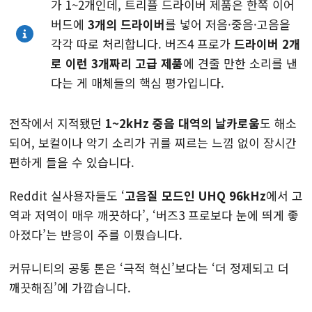
가 1~2개인데, 트리플 드라이버 제품은 한쪽 이어
버드에
3개의 드라이버
를 넣어 저음·중음·고음을
각각 따로 처리합니다. 버즈4 프로가
드라이버 2개
로 이런 3개짜리 고급 제품
에 견줄 만한 소리를 낸
다는 게 매체들의 핵심 평가입니다.
전작에서 지적됐던
1~2kHz 중음 대역의 날카로움
도 해소
되어, 보컬이나 악기 소리가 귀를 찌르는 느낌 없이 장시간
편하게 들을 수 있습니다.
Reddit 실사용자들도 ‘
고음질 모드인 UHQ 96kHz
에서 고
역과 저역이 매우 깨끗하다’, ‘버즈3 프로보다 눈에 띄게 좋
아졌다’는 반응이 주를 이뤘습니다.
커뮤니티의 공통 톤은 ‘극적 혁신’보다는 ‘더 정제되고 더
깨끗해짐’에 가깝습니다.