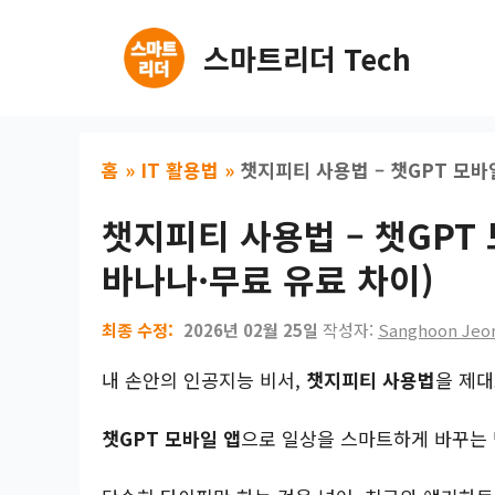
컨
텐
스마트리더 Tech
츠
로
건
너
홈
»
IT 활용법
»
챗지피티 사용법 – 챗GPT 모바
뛰
챗지피티 사용법 – 챗GPT
기
바나나·무료 유료 차이)
2026년 02월 25일
작성자:
Sanghoon Jeo
내 손안의 인공지능 비서,
챗지피티 사용법
을 제대
챗GPT 모바일 앱
으로 일상을 스마트하게 바꾸는