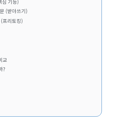
핵심 기능)
질문 (받아쓰기)
화 (프리토킹)
 비교
까?