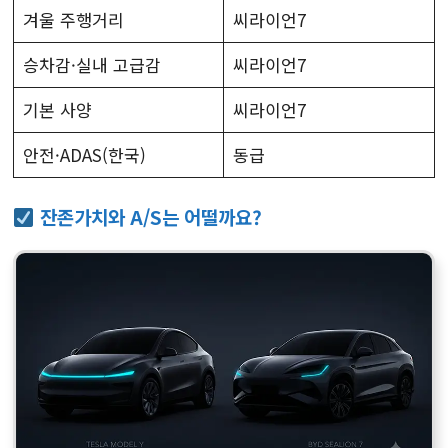
겨울 주행거리
씨라이언7
승차감·실내 고급감
씨라이언7
기본 사양
씨라이언7
안전·ADAS(한국)
동급
잔존가치와 A/S는 어떨까요?