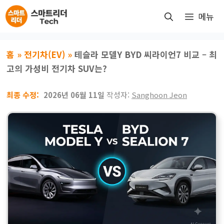
컨
메뉴
텐
츠
로
홈
»
전기차(EV)
»
테슬라 모델Y BYD 씨라이언7 비교 – 최
건
고의 가성비 전기차 SUV는?
너
뛰
2026년 06월 11일
작성자:
Sanghoon Jeon
기