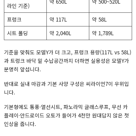
약 650L
약 500~520L
라인 기준)
프렁크
약 117L
약 58L
시트 폴딩
약 2,040L
약 1,789L
기준을 맞춰도 모델Y가 더 크고, 프렁크 용량(117L vs 58L)
과 트렁크 바닥 밑 수납공간까지 더하면 실용성은 모델Y가
분명히 앞섭니다.
반대로 실내 마감과 기본 사양 구성은 씨라이언7이 우위입
니다.
기본형에도 통풍·열선시트, 파노라믹 글래스루프, 무선 카
플레이·안드로이드 오토가 들어가 4천만 원대답지 않은 첫
인상을 줍니다.