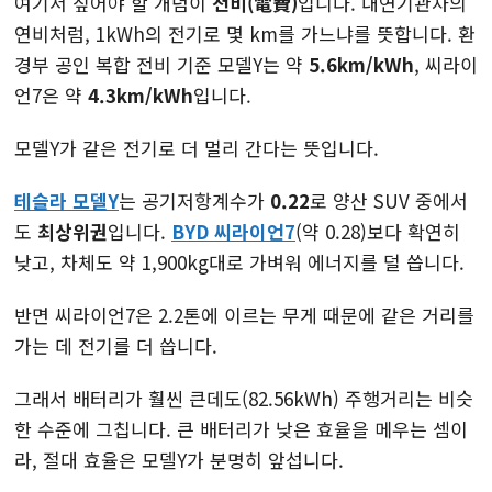
여기서 짚어야 할 개념이
전비(電費)
입니다. 내연기관차의
연비처럼, 1kWh의 전기로 몇 km를 가느냐를 뜻합니다. 환
경부 공인 복합 전비 기준 모델Y는 약
5.6km/kWh
, 씨라이
언7은 약
4.3km/kWh
입니다.
모델Y가 같은 전기로 더 멀리 간다는 뜻입니다.
테슬라 모델Y
는 공기저항계수가
0.22
로 양산 SUV 중에서
도
최상위권
입니다.
BYD 씨라이언7
(약 0.28)보다 확연히
낮고, 차체도 약 1,900kg대로 가벼워 에너지를 덜 씁니다.
반면 씨라이언7은 2.2톤에 이르는 무게 때문에 같은 거리를
가는 데 전기를 더 씁니다.
그래서 배터리가 훨씬 큰데도(82.56kWh) 주행거리는 비슷
한 수준에 그칩니다. 큰 배터리가 낮은 효율을 메우는 셈이
라, 절대 효율은 모델Y가 분명히 앞섭니다.