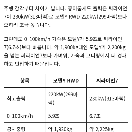
주행 감각부터 차이가 납니다. 흥미롭게도 출력은 씨라이언
7이 230kW(313마력)로 모델Y RWD 220kW(299마력)보다
오히려 조금 높습니다.
그런데도 0–100km/h 가속은 모델Y가 5.9초로 씨라이언
7(6.7초)보다 빠릅니다. 약 1,900kg대인 모델Y가 2,200kg
을 넘는 씨라이언7보다 가벼워, 가속과 코너링에서 더 경쾌
하고 민첩하기 때문입니다.
항목
모델Y RWD
씨라이언7
220kW(299마
최고출력
230kW(313마력)
력)
0–100km/h
5.9초
6.7초
공차중량
약 1,920kg
약 2,225kg